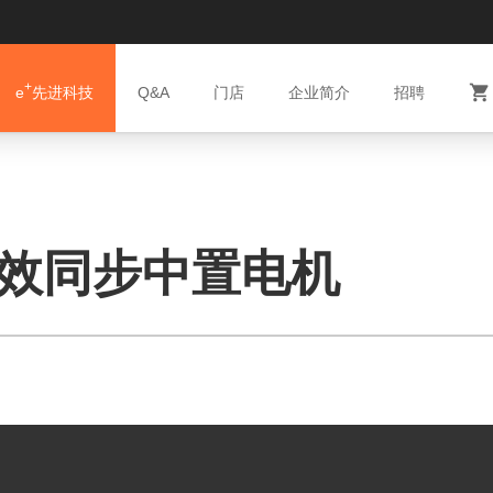
+

e
先进科技
Q&A
门店
企业简介
招聘
C 高效同步中置电机