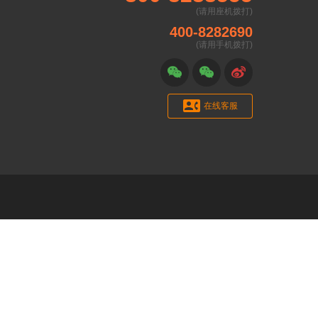
(请用座机拨打)
400-8282690
(请用手机拨打)




在线客服