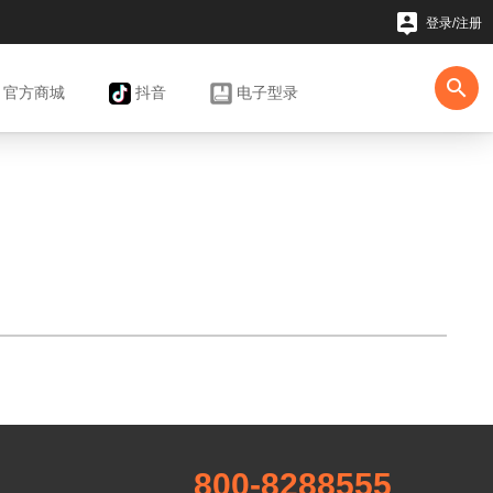

登录/注册

官方
商城
抖音
电子型录
800-8288555