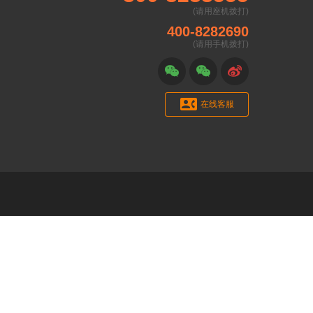
(请用座机拨打)
400-8282690
(请用手机拨打)




在线客服