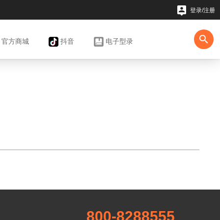

登录/注册

官方
商城
抖音
电子型录
800-8288555