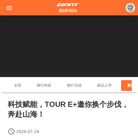

全部
骑行科技
骑行活动
新品上市
新闻
科技赋能，TOUR E+邀你换个步伐，
奔赴山海！

2026-07-24