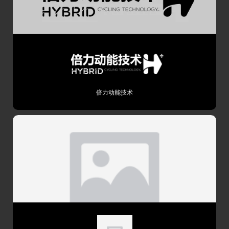
标配GIANT EnergyPak 4A Smart charger 智能充
充电器
电器
充电方式
约2.5h即可充至80%，4h充至100%
与时间
骑行性能
骑行模式
智能助力模式和无电骑行模式
倍力动能技术
ECO、TOUR、ACTIVE、SPORT、POWER和
助力模式
AUTO5+1种智能助力模式
ECO:75%；TOUR:125%；ACTIVE:175%；
助力比
SPORT:250%；POWER:400%；AUTO最大
400%，支持踏频140rpm
单次充电续航里程ECO:120km；TOUR:95km；
续航里程
ACTIVE:80km；SPORT:70km；POWER:55km
最高时速
25km/h