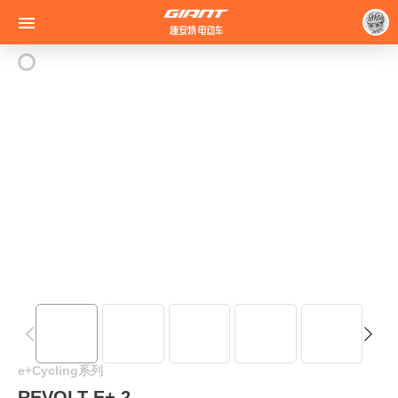

e+Cycling系列
REVOLT E+ 2