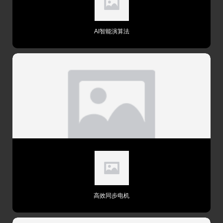
变速传动系统
变速把手
SHIMANO 1╳10S变速系统
AI智能演算法
前变速器
无
后变速器
SHIMANO 1╳10S
飞轮
10-42T
牙盘
46T大齿盘
链条
120L
刹车系统
刹车
高制动性液压碟刹系统，前/后配置160mm碟刹盘
高效同步电机
组件
座垫
舒适软包鞍座