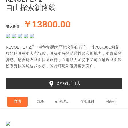
自由探索新路线
￥13800.00
建议售价：
REVOLT E+ 2是一款智能助力平把公路自行车，其700x38C粗花
纹轮胎具有更大充气腔，具备更好的避震性能和抓地力，更舒适的
骑感。适合砾石路面探险旅行，在电助力加持下又可在铺设路面轻
松享受快骑飚速的欢畅，骑行环境和视野更为宽广。

查找附近门店
e+先进科技
详情
规格
车架几何
同系列