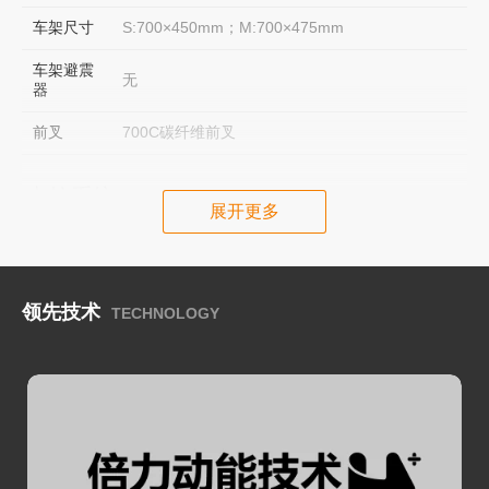
车架尺寸
S:700×450mm；M:700×475mm
车架避震
无
器
前叉
700C碳纤维前叉
电控系统
展开更多
GIANT EnergyPak Smart 400,36V11.16Ah,精质
电池
高效锂电池(Panasonic）
电机
GIANT-BIC 2高效同步中置电机
领先技术
TECHNOLOGY
智能系统
基于GIANT-BIC 2 架构的6传感器智能辅助系统
显示器
New Remote 2in1多功能彩色液晶显示器
New Remote 2in1 +RideControl Go提供便捷的
控制器
人机互动