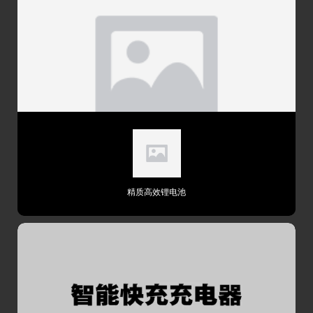
座杆
铝合金/30.9mm直径X300mm
把横
铝合金/620mm
把立
铝合金/S、M:60mm
轮组
轮圈
双层铝合金车圈
花鼓
铝合金/培林花鼓
精质高效锂电池
辐条
前后14G/304不锈钢/BED处理
轮胎
GIANT 700x38C 60TPI轮胎
其他
一次充电续行里程说明：是以气温25℃，路面平
坦，胎压正常，骑乘者体重75kg,新电池满电状